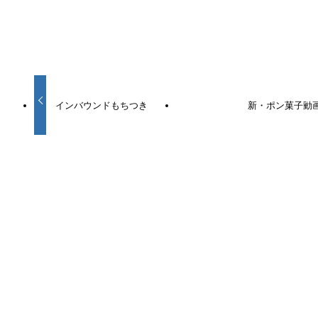
URLをコピーしました！
インバウンドもちつき
新・ポン菓子動
この記事を書いた人
newsaisai
関連記事