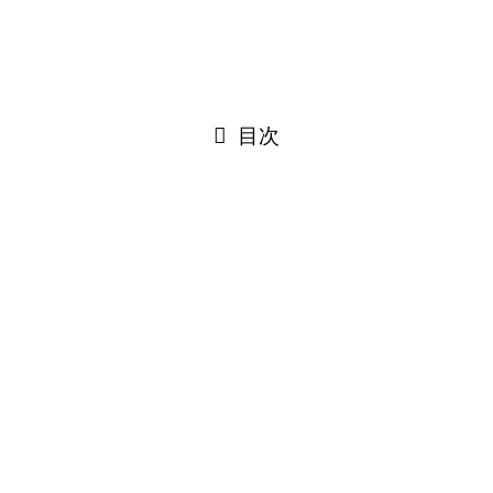
2026年5月25日
2026年5月27日
目次
泉佐野市の分譲地でフード屋台サービ
ス
昨日 ２０２６年０５月２４日 泉佐野市内の住宅分譲地へ
出張屋台
メニューはポップコーン・綿菓子・揚げパンの三種類
→
縁日イベントのページ