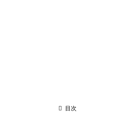
さいさいインスタグラム
©
イベントサポートカンパニー さいさい All Rights Reserved .
閉じる
目次
閉じる